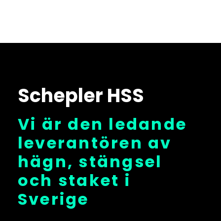
Schepler HSS
Vi är den ledande
leverantören av
hägn, stängsel
och staket i
Sverige