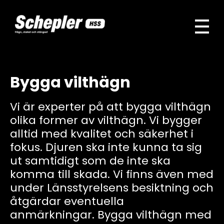
Schepler HSS
Vi är den ledande leverantören av hägn, stängsel och staket i Sverige
Bygga vilthägn
Vi är experter på att bygga vilthägn
olika former av vilthägn. Vi bygger
alltid med kvalitet och säkerhet i
fokus. Djuren ska inte kunna ta sig
ut samtidigt som de inte ska
komma till skada. Vi finns även med
under Länsstyrelsens besiktning och
åtgärdar eventuella
anmärkningar. Bygga vilthägn med