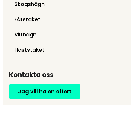
Skogshägn
Fårstaket
Vilthägn
Häststaket
Kontakta oss
Jag vill ha en offert