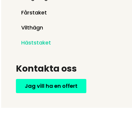
Fårstaket
Vilthägn
Häststaket
Kontakta oss
Jag vill ha en offert