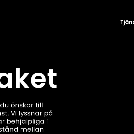
Tjän
aket
du önskar till
st. Vi lyssnar på
 behjälpliga i
vstånd mellan