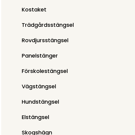
Kostaket
Trädgårdsstängsel
Rovdjursstängsel
Panelstänger
Förskolestängsel
Vägstängsel
Hundstängsel
Elstängsel
Skogshägn