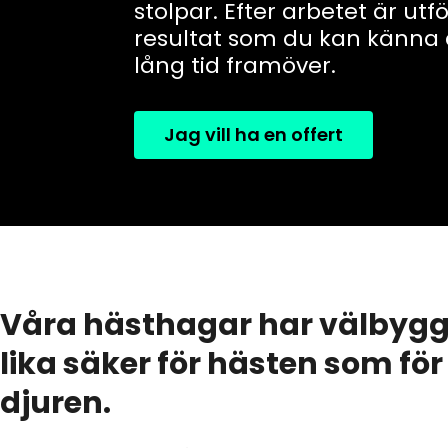
stolpar. Efter arbetet är utf
resultat som du kan känna
lång tid framöver.
Jag vill ha en offert
Våra hästhagar har välbygg
lika säker för hästen som fö
djuren.