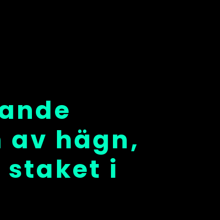
dande
n av hägn,
 staket i