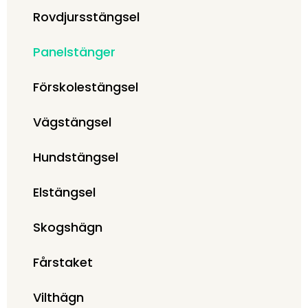
Rovdjursstängsel
Panelstänger
Förskolestängsel
Vägstängsel
Hundstängsel
Elstängsel
Skogshägn
Fårstaket
Vilthägn