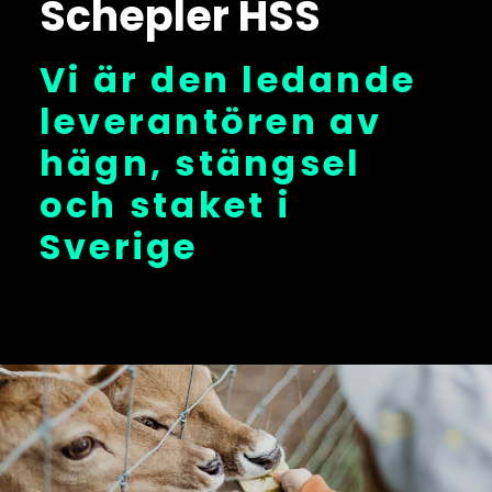
Schepler HSS
Vi är den ledande
leverantören av
hägn, stängsel
och staket i
Sverige