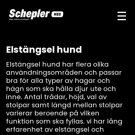
Schepler HSS
Vi är den ledande leverantören av hägn, stängsel och staket i Sverige
Elstängsel hund
Elstängsel hund har flera olika
användningsområden och passar
bra för alla typer av hagar och
hägn som ska hålla djur ute och
inne. Antal trådar, höjd, val av
stolpar samt längd mellan stolpar
varierar beroende på vilken
funktion som ska fyllas. vi har lång
erfarenhet av elstängsel och