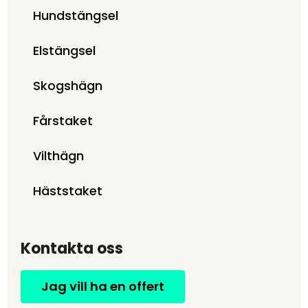
Hundstängsel
Elstängsel
Skogshägn
Fårstaket
Vilthägn
Häststaket
Kontakta oss
Jag vill ha en offert