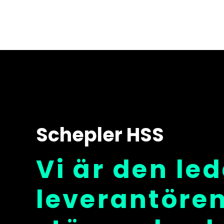
Schepler HSS
Vi är den le
leverantöre