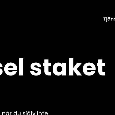
Tjän
el staket
 när du själv inte