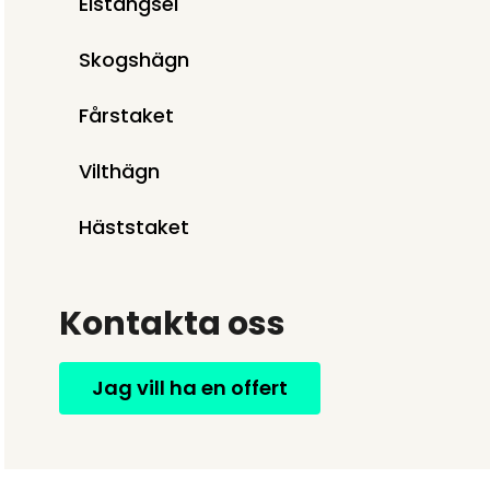
Elstängsel
Skogshägn
Fårstaket
Vilthägn
Häststaket
Kontakta oss
Jag vill ha en offert