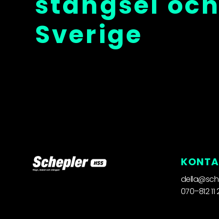
stängsel och
Sverige
KONTA
della@sch
070–812 11 