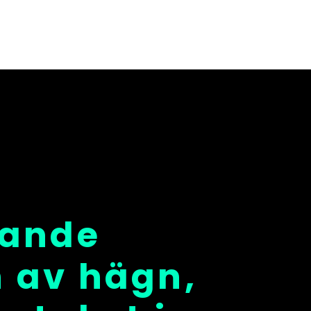
dande
n av hägn,