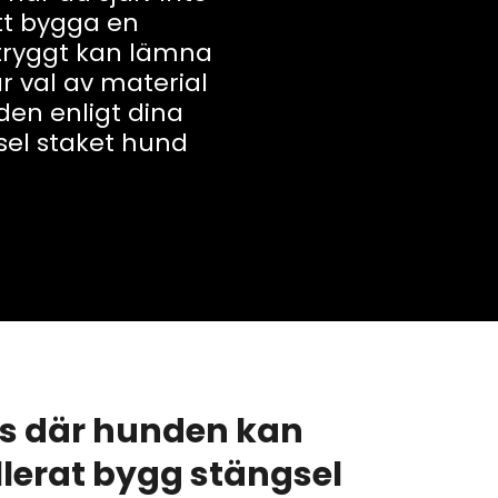
tt bygga en
 tryggt kan lämna
 val av material
en enligt dina
sel staket hund
ts där hunden kan
llerat bygg stängsel