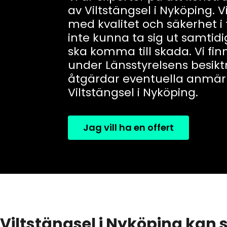
av Viltstängsel i Nyköping. V
med kvalitet och säkerhet i 
inte kunna ta sig ut samtid
ska komma till skada. Vi fi
under Länsstyrelsens besik
åtgärdar eventuella anmär
Viltstängsel i Nyköping.
Jag vill ha en offert
Viltstängsel i Nyköping kan 