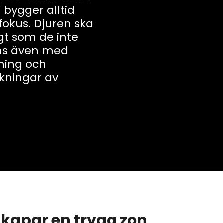
i bygger alltid
fokus. Djuren ska
igt som de inte
nns även med
tning och
kningar av
skapar en trygg zon