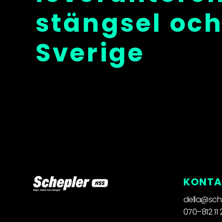
stängsel och
Sverige
KONTA
della@sch
070–812 11 