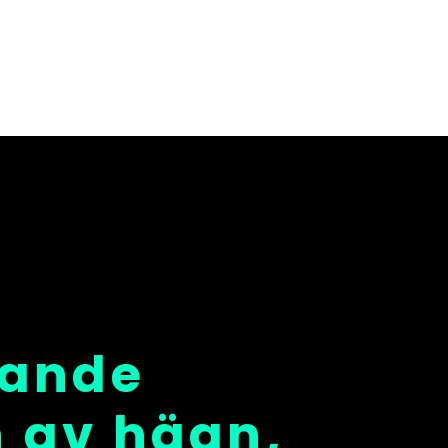
dande
n av hägn,