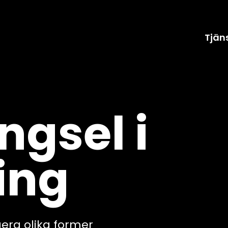
Tjän
ngsel i
ing
uera olika former