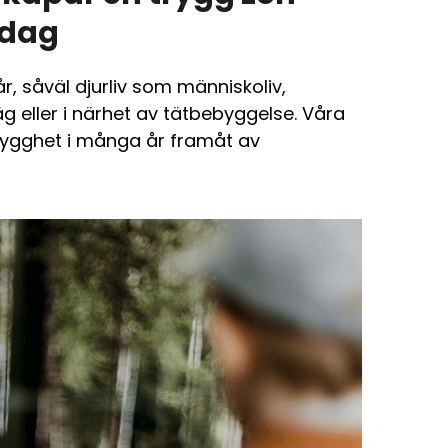
rdag
år, såväl djurliv som människoliv,
äg eller i närhet av tätbebyggelse. Våra
 trygghet i många år framåt av