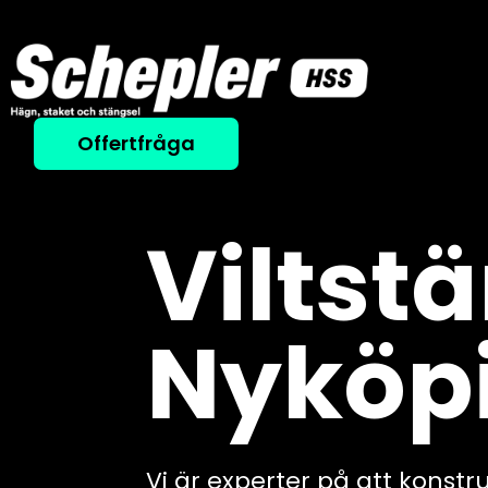
Offertfråga
Viltstä
Nyköp
Vi är experter på att konstr