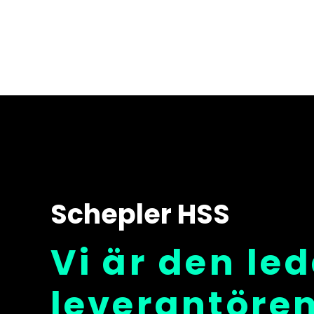
Schepler HSS
Vi är den le
leverantöre