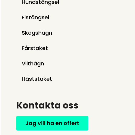
Hundstängsel
Elstängsel
Skogshägn
Fårstaket
Vilthägn
Häststaket
Kontakta oss
Jag vill ha en offert