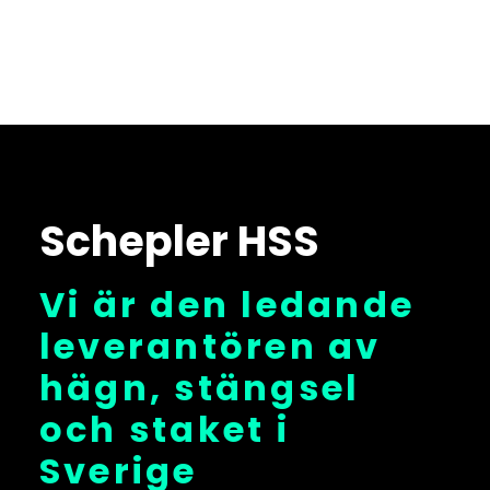
Schepler HSS
Vi är den ledande
leverantören av
hägn, stängsel
och staket i
Sverige