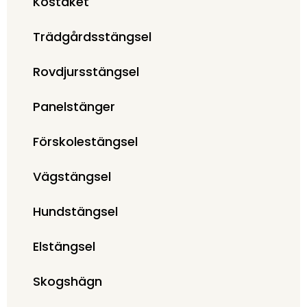
Kostaket
Trädgårdsstängsel
Rovdjursstängsel
Panelstänger
Förskolestängsel
Vägstängsel
Hundstängsel
Elstängsel
Skogshägn