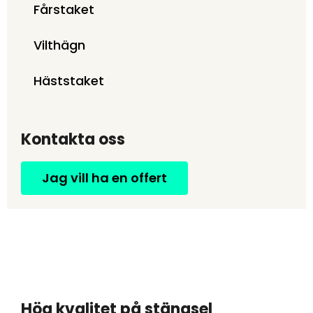
Fårstaket
Vilthägn
Häststaket
Kontakta oss
Jag vill ha en offert
Hög kvalitet på stängsel