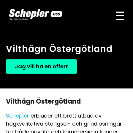
Schepler HSS
Vi är den ledande leverantören av hägn, stängsel och staket i Sverige
Vilthägn Östergötland
Jag vill ha en offert
Vilthägn Östergötland
Schepler
erbjuder ett brett utbud av
högkvalitativa stängsel- och grindlösningar
för både privata och kommersiella kunder i